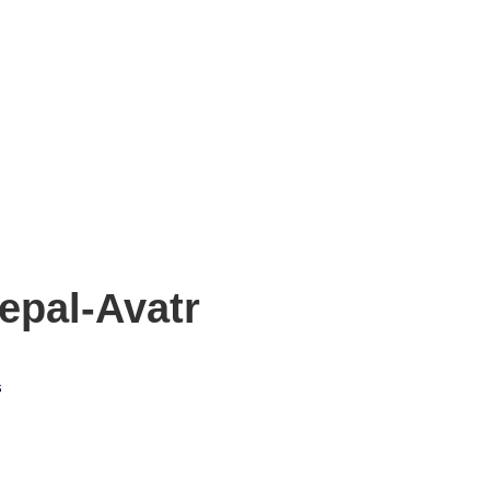
pal-Avatr
s