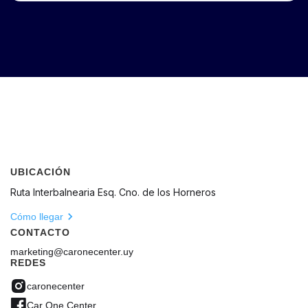
UBICACIÓN
Ruta Interbalnearia Esq. Cno. de los Horneros
Cómo llegar
CONTACTO
marketing@caronecenter.uy
REDES
caronecenter
Car One Center