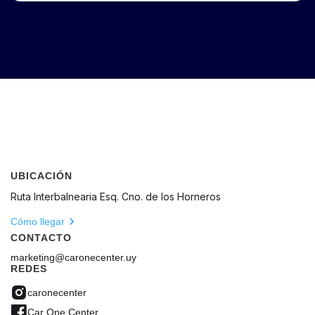
UBICACIÓN
Ruta Interbalnearia Esq. Cno. de los Horneros
Cómo llegar
CONTACTO
marketing@caronecenter.uy
REDES
caronecenter
Car One Center