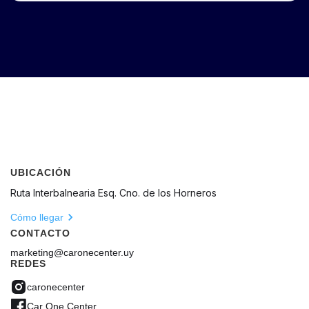
UBICACIÓN
Ruta Interbalnearia Esq. Cno. de los Horneros
Cómo llegar
CONTACTO
marketing@caronecenter.uy
REDES
caronecenter
Car One Center